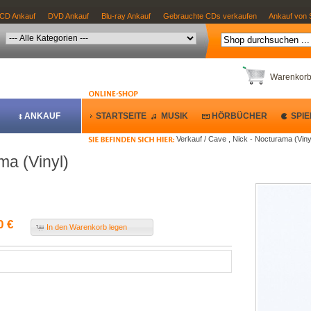
CD Ankauf
DVD Ankauf
Blu-ray Ankauf
Gebrauchte CDs verkaufen
Ankauf von 
Warenkor
ANKAUF
STARTSEITE
MUSIK
HÖRBÜCHER
SPIE
Verkauf / Cave , Nick - Nocturama (Viny
ma (Vinyl)
0 €
In den Warenkorb legen