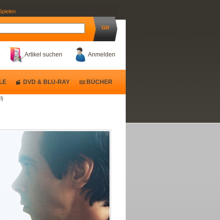
Spielen
b
Artikel suchen
Anmelden
LE
DVD & BLU-RAY
BÜCHER
l)