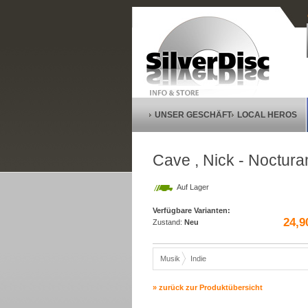
UNSER GESCHÄFT
LOCAL HEROS
Cave , Nick - Noctura
Auf Lager
Verfügbare Varianten:
24,9
Zustand:
Neu
Musik
Indie
» zurück zur Produktübersicht