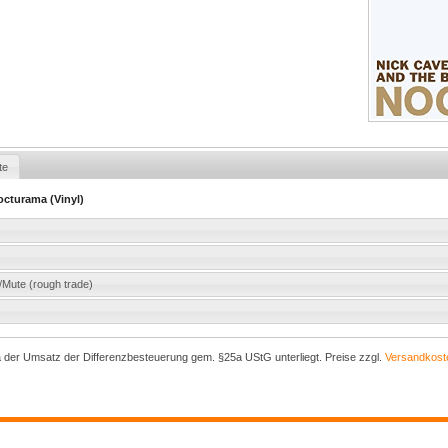
te
octurama (Vinyl)
Mute (rough trade)
a der Umsatz der Differenzbesteuerung gem. §25a UStG unterliegt. Preise zzgl.
Versandkost