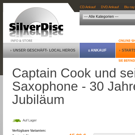
CD Ankauf
DVD Ankauf
Blu-ray
UNSER GESCHÄFT
LOCAL HEROS
ANKAUF
STARTS
Captain Cook und se
Saxophone - 30 Jahr
Jubiläum
Auf Lager
Verfügbare Varianten: