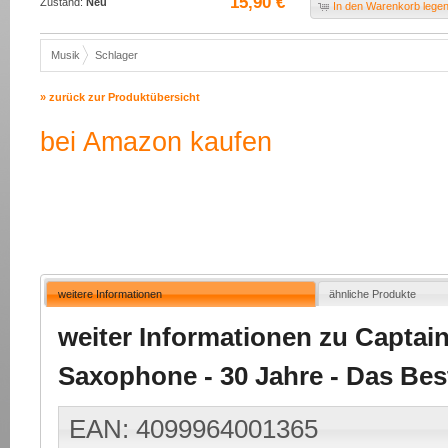
15,90 €
Zustand:
Neu
In den Warenkorb lege
Musik
Schlager
» zurück zur Produktübersicht
bei Amazon kaufen
weitere Informationen
ähnliche Produkte
weiter Informationen zu Captai
Saxophone - 30 Jahre - Das Be
EAN: 4099964001365