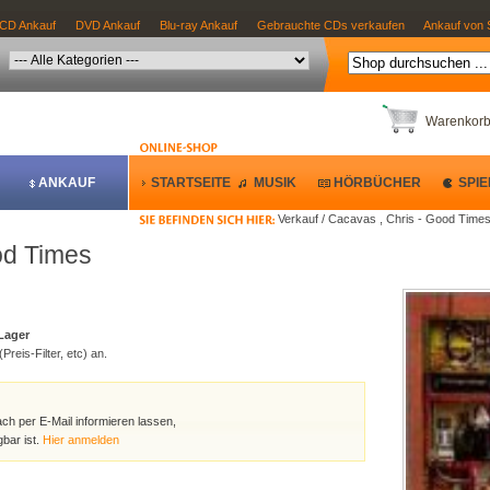
CD Ankauf
DVD Ankauf
Blu-ray Ankauf
Gebrauchte CDs verkaufen
Ankauf von 
Warenkor
ANKAUF
STARTSEITE
MUSIK
HÖRBÜCHER
SPIE
Verkauf / Cacavas , Chris - Good Time
od Times
 Lager
Preis-Filter, etc) an.
ach per E-Mail informieren lassen,
bar ist.
Hier anmelden