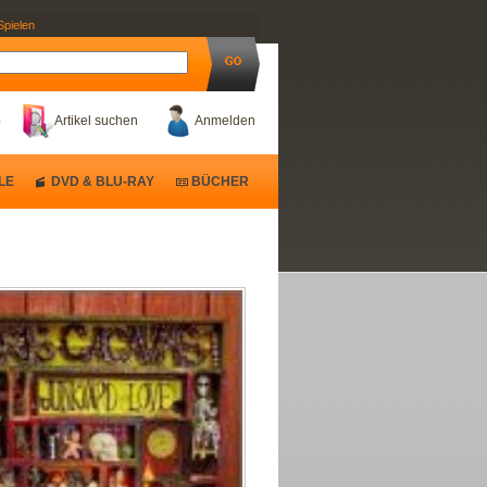
Spielen
b
Artikel suchen
Anmelden
LE
DVD & BLU-RAY
BÜCHER
s