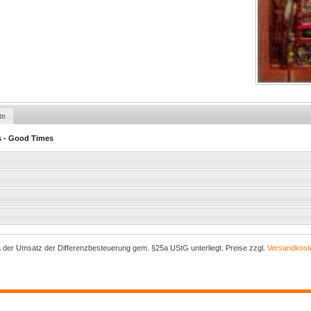
te
is - Good Times
a der Umsatz der Differenzbesteuerung gem. §25a UStG unterliegt. Preise zzgl.
Versandkost