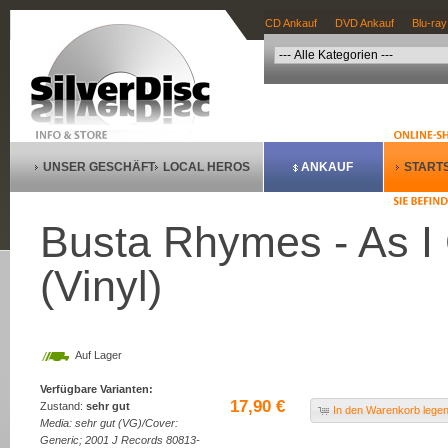
CD Ankauf
DVD Ankauf
Blu-ray
UNSER GESCHÄFT
LOCAL HEROS
ANKAUF
STARTS
Busta Rhymes - As I 
(Vinyl)
Auf Lager
Verfügbare Varianten:
17,90 €
Zustand:
sehr gut
In den Warenkorb lege
Media: sehr gut (VG)/Cover:
Generic; 2001 J Records 80813-