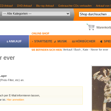
CD Ankauf
DVD Ankauf
Blu-ray Ankauf
Gebrauchte CDs verkaufen
Ankauf von 
Warenkor
ANKAUF
STARTSEITE
MUSIK
HÖRBÜCHER
SPIE
Verkauf / Bush , Kate - Never for ever
r ever
 Lager
Preis-Filter, etc) an.
ach per E-Mail informieren lassen,
r ist.
Hier anmelden