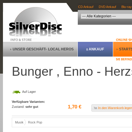
CD Ankauf
DVD Ankauf
Blu-ray
UNSER GESCHÄFT
LOCAL HEROS
ANKAUF
STARTS
Bunger , Enno - Herz
Auf Lager
Verfügbare Varianten:
1,70 €
Zustand:
sehr gut
In den Warenkorb lege
Musik
Rock Pop