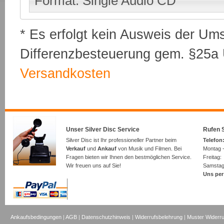
Format: Single Audio CD
* Es erfolgt kein Ausweis der Um
Differenzbesteuerung gem. §25a U
Versandkosten
Unser Silver Disc Service
Rufen S
Silver Disc ist Ihr professioneller Partner beim
Telefon:
Verkauf
und
Ankauf
von Musik und Filmen. Bei
Montag -
Fragen bieten wir Ihnen den bestmöglichen Service.
Freita
Wir freuen uns auf Sie!
Samsta
Uns per
Ankaufsbedingungen
|
AGB
|
Datenschutzhinweis
|
Widerrufsbelehrung
|
Muster Widerru