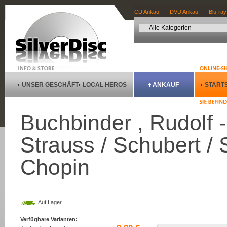
CD Ankauf
DVD Ankauf
Blu-ray
UNSER GESCHÄFT
LOCAL HEROS
ANKAUF
STARTS
Buchbinder , Rudolf -
Strauss / Schubert /
Chopin
Auf Lager
Verfügbare Varianten: