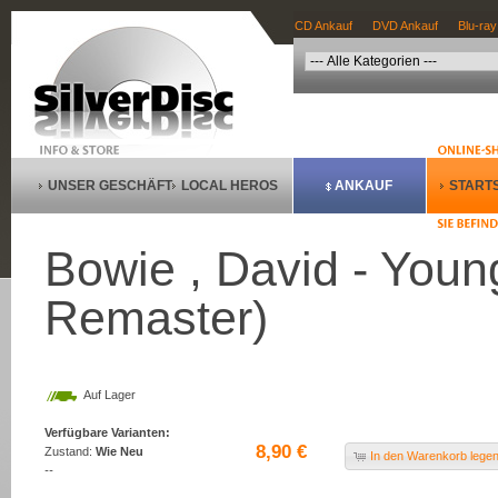
CD Ankauf
DVD Ankauf
Blu-ray
UNSER GESCHÄFT
LOCAL HEROS
ANKAUF
STARTS
Bowie , David - You
Remaster)
Auf Lager
Verfügbare Varianten:
8,90 €
Zustand:
Wie Neu
In den Warenkorb lege
--