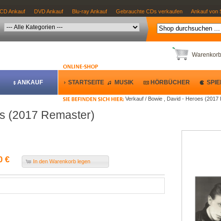
CD Ankauf
DVD Ankauf
Blu-ray Ankauf
Gebrauchte CDs verkaufen
Ankauf von 
Warenkor
ANKAUF
STARTSEITE
MUSIK
HÖRBÜCHER
SPIE
Verkauf / Bowie , David - Heroes (2017
es (2017 Remaster)
0 €
In den Warenkorb legen