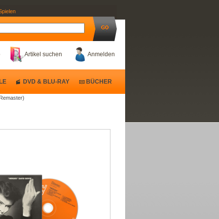
Spielen
b
Artikel suchen
Anmelden
LE
DVD & BLU-RAY
BÜCHER
 Remaster)