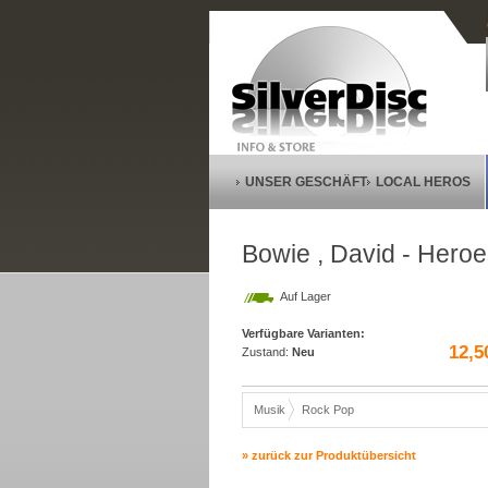
UNSER GESCHÄFT
LOCAL HEROS
Bowie , David - Hero
Auf Lager
Verfügbare Varianten:
12,5
Zustand:
Neu
Musik
Rock Pop
» zurück zur Produktübersicht