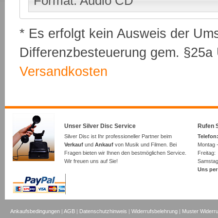
Format: Audio CD
* Es erfolgt kein Ausweis der Um
Differenzbesteuerung gem. §25a U
Versandkosten
Unser Silver Disc Service
Rufen S
Silver Disc ist Ihr professioneller Partner beim
Telefon:
Verkauf
und
Ankauf
von Musik und Filmen. Bei
Montag -
Fragen bieten wir Ihnen den bestmöglichen Service.
Freita
Wir freuen uns auf Sie!
Samsta
Uns per
Ankaufsbedingungen
|
AGB
|
Datenschutzhinweis
|
Widerrufsbelehrung
|
Muster Widerru