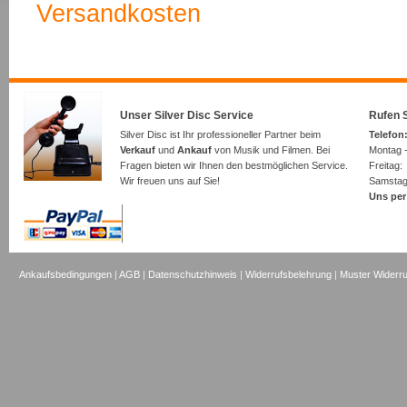
Versandkosten
Unser Silver Disc Service
Rufen S
Silver Disc ist Ihr professioneller Partner beim
Telefon:
Verkauf
und
Ankauf
von Musik und Filmen. Bei
Montag -
Fragen bieten wir Ihnen den bestmöglichen Service.
Freita
Wir freuen uns auf Sie!
Samsta
Uns per
Ankaufsbedingungen
|
AGB
|
Datenschutzhinweis
|
Widerrufsbelehrung
|
Muster Widerru