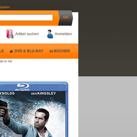
Spielen
b
Artikel suchen
Anmelden
LE
DVD & BLU-RAY
BÜCHER
de in mir