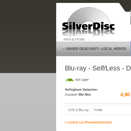
UNSER GESCHÄFT
LOCAL HEROS
Blu-ray - Self/Less - 
Auf Lager
Verfügbare Varianten:
4,90
Zustand:
Wie Neu
DVD & Blu-ray
Thriller
» zurück zur Produktübersicht