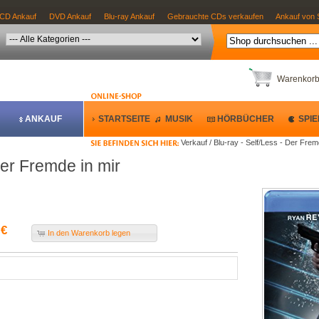
CD Ankauf
DVD Ankauf
Blu-ray Ankauf
Gebrauchte CDs verkaufen
Ankauf von 
Warenkor
ANKAUF
STARTSEITE
MUSIK
HÖRBÜCHER
SPIE
Verkauf / Blu-ray - Self/Less - Der Frem
Der Fremde in mir
 €
In den Warenkorb legen