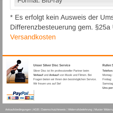
Format: Blu-ray
* Es erfolgt kein Ausweis der Um
Differenzbesteuerung gem. §25a U
Versandkosten
Unser Silver Disc Service
Rufen S
Silver Disc ist Ihr professioneller Partner beim
Telefon:
Verkauf
und
Ankauf
von Musik und Filmen. Bei
Montag -
Fragen bieten wir Ihnen den bestmöglichen Service.
Freita
Wir freuen uns auf Sie!
Samsta
Uns per
Ankaufsbedingungen
|
AGB
|
Datenschutzhinweis
|
Widerrufsbelehrung
|
Muster Widerru