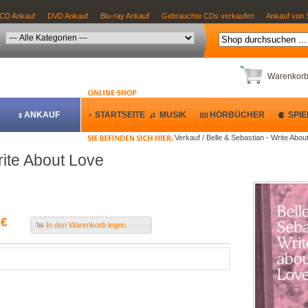
CD Ankauf
DVD Ankauf
Blu-ray Ankauf
Gebrauchte CDs verkaufen
Ankauf von 
Warenkor
ANKAUF
STARTSEITE
MUSIK
HÖRBÜCHER
SPIE
Verkauf / Belle & Sebastian - Write Abou
rite About Love
 €
In den Warenkorb legen