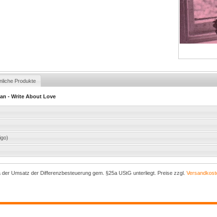
nliche Produkte
ian - Write About Love
igo)
a der Umsatz der Differenzbesteuerung gem. §25a UStG unterliegt. Preise zzgl.
Versandkost