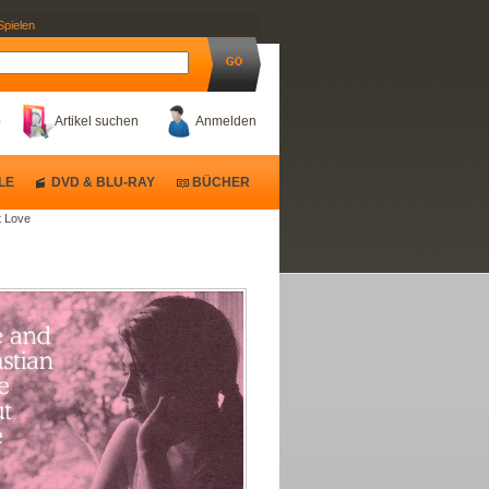
Spielen
b
Artikel suchen
Anmelden
LE
DVD & BLU-RAY
BÜCHER
t Love