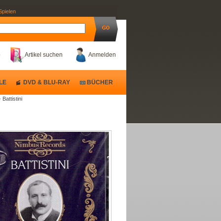
Spielen
b
Artikel suchen
Anmelden
LE
DVD & BLU-RAY
BÜCHER
 Battistini