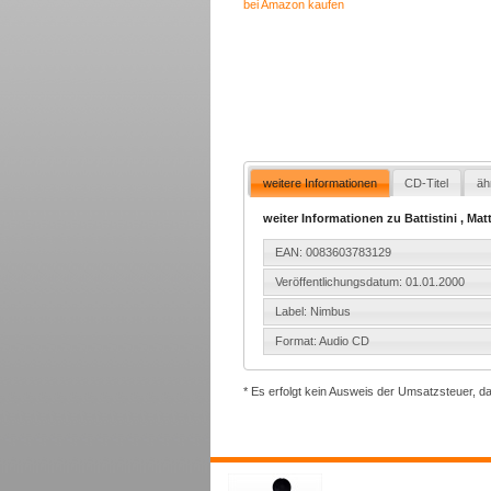
bei Amazon kaufen
weitere Informationen
CD-Titel
äh
weiter Informationen zu Battistini , Matt
EAN: 0083603783129
Veröffentlichungsdatum: 01.01.2000
Label: Nimbus
Format: Audio CD
* Es erfolgt kein Ausweis der Umsatzsteuer, d