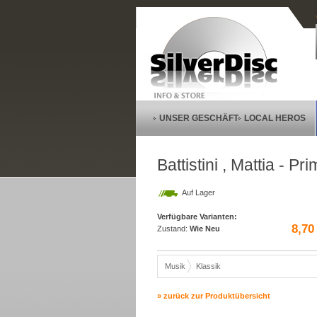
UNSER GESCHÄFT
LOCAL HEROS
Battistini , Mattia - Pr
Auf Lager
Verfügbare Varianten:
8,70
Zustand:
Wie Neu
Musik
Klassik
» zurück zur Produktübersicht