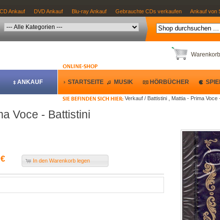
CD Ankauf
DVD Ankauf
Blu-ray Ankauf
Gebrauchte CDs verkaufen
Ankauf von 
Warenkor
ANKAUF
STARTSEITE
MUSIK
HÖRBÜCHER
SPIE
Verkauf / Battistini , Mattia - Prima Voce -
ima Voce - Battistini
 €
In den Warenkorb legen