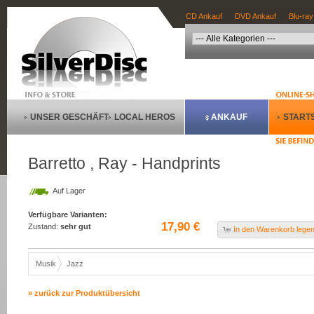
CD Ankauf
DVD Ankauf
Blu-ray
UNSER GESCHÄFT
LOCAL HEROS
ANKAUF
STARTS
Barretto , Ray - Handprints
Auf Lager
Verfügbare Varianten:
17,90 €
Zustand:
sehr gut
In den Warenkorb lege
Musik
Jazz
» zurück zur Produktübersicht