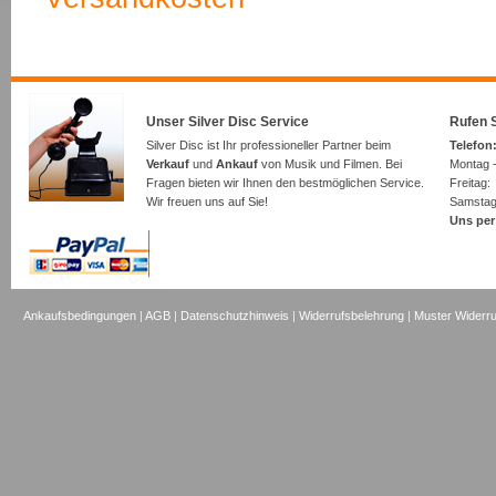
Unser Silver Disc Service
Rufen S
Silver Disc ist Ihr professioneller Partner beim
Telefon:
Verkauf
und
Ankauf
von Musik und Filmen. Bei
Montag -
Fragen bieten wir Ihnen den bestmöglichen Service.
Freita
Wir freuen uns auf Sie!
Samsta
Uns per
Ankaufsbedingungen
|
AGB
|
Datenschutzhinweis
|
Widerrufsbelehrung
|
Muster Widerru