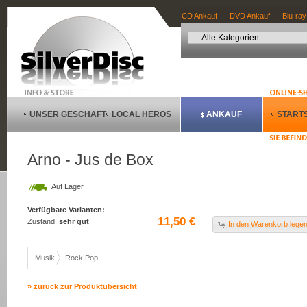
CD Ankauf
DVD Ankauf
Blu-ray
UNSER GESCHÄFT
LOCAL HEROS
ANKAUF
STARTS
Arno - Jus de Box
Auf Lager
Verfügbare Varianten:
11,50 €
Zustand:
sehr gut
In den Warenkorb lege
Musik
Rock Pop
» zurück zur Produktübersicht