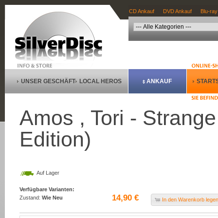
CD Ankauf
DVD Ankauf
Blu-ray
UNSER GESCHÄFT
LOCAL HEROS
ANKAUF
STARTS
Amos , Tori - Strange 
Edition)
Auf Lager
Verfügbare Varianten:
14,90 €
Zustand:
Wie Neu
In den Warenkorb lege