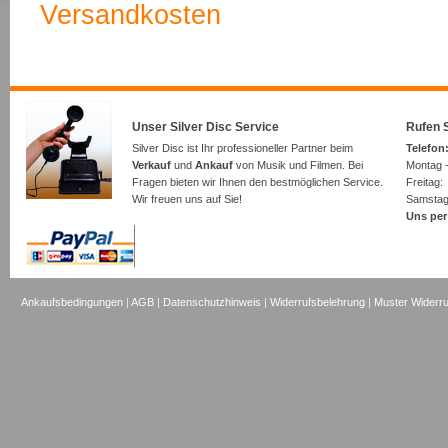
Versandkosten
Unser Silver Disc Service
Rufen S
Silver Disc ist Ihr professioneller Partner beim
Telefon:
Verkauf
und
Ankauf
von Musik und Filmen. Bei
Montag -
Fragen bieten wir Ihnen den bestmöglichen Service.
Freita
Wir freuen uns auf Sie!
Samsta
Uns per
Ankaufsbedingungen
|
AGB
|
Datenschutzhinweis
|
Widerrufsbelehrung
|
Muster Widerru