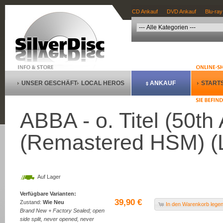
CD Ankauf
DVD Ankauf
Blu-ray
UNSER GESCHÄFT
LOCAL HEROS
ANKAUF
STARTS
ABBA - o. Titel (50th
(Remastered HSM) (Li
Auf Lager
Verfügbare Varianten:
39,90 €
Zustand:
Wie Neu
In den Warenkorb lege
Brand New + Factory Sealed; open
side split, never opened, never