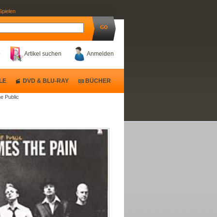
Spielen
b
Artikel suchen
Anmelden
LE
DVD & BLU-RAY
BÜCHER
he Public