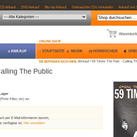
CD Ankauf
DVD Ankauf
Blu-ray Ankauf
Gebrauchte CDs verkaufen
Ankauf von 
Warenkor
ANKAUF
STARTSEITE
MUSIK
HÖRBÜCHER
SPIE
Verkauf / 59 Times The Pain - Calling T
alling The Public
 Lager
Preis-Filter, etc) an.
ach per E-Mail informieren lassen,
c verfügbar ist.
Hier anmelden