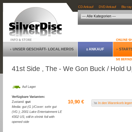
CD Ankauf
DVD Ankauf
Blu-ray
UNSER GESCHÄFT
LOCAL HEROS
ANKAUF
STARTS
41st Side , The - We Gon Buck / Hold Up 
Auf Lager
Verfügbare Varianten:
10,90 €
Zustand:
gut
In den Warenkorb lege
Media: gut (G )/Cover: sehr gut
(VG ); 2001 Lake Entertainment LE
4302 US; still in shrink foil with
opened side