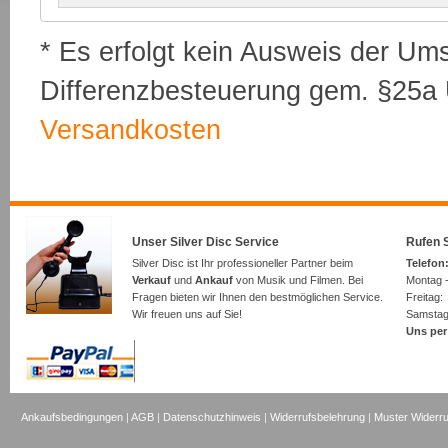
* Es erfolgt kein Ausweis der Um
Differenzbesteuerung gem. §25a U
Versandkosten
Unser Silver Disc Service
Rufen S
Silver Disc ist Ihr professioneller Partner beim
Telefon:
Verkauf
und
Ankauf
von Musik und Filmen. Bei
Montag -
Fragen bieten wir Ihnen den bestmöglichen Service.
Freita
Wir freuen uns auf Sie!
Samsta
Uns per
Ankaufsbedingungen
|
AGB
|
Datenschutzhinweis
|
Widerrufsbelehrung
|
Muster Widerru