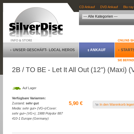
CD Ankauf
DVD Ankauf
Blu-ray
UNSER GESCHÄFT
LOCAL HEROS
ANKAUF
STARTS
2B / TO BE - Let It All Out (12'') (Maxi) (
Auf Lager
Verfügbare Varianten:
5,90 €
Zustand:
sehr gut
In den Warenkorb lege
Media: sehr gut+ (VG+)/Cover:
sehr gut+ (VG+); 1988 Polydor 887
410-1 Europe (Germany)