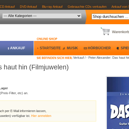
CD Ankauf
DVD Ankauf
Blu-ray Ankauf
Gebrauchte CDs verkaufen
Ankauf von 
Warenkor
ANKAUF
STARTSEITE
MUSIK
HÖRBÜCHER
SPIE
Verkauf / - Peter Alexander: Das haut hi
s haut hin (Filmjuwelen)
 Lager
Preis-Filter, etc) an.
ach per E-Mail informieren lassen,
juwelen) verfügbar ist.
Hier anmelden