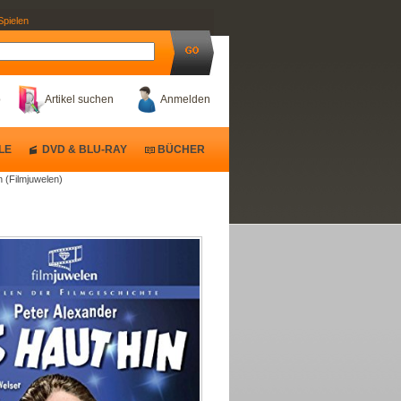
Spielen
b
Artikel suchen
Anmelden
LE
DVD & BLU-RAY
BÜCHER
n (Filmjuwelen)