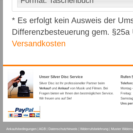
Format: Taschenbuch
* Es erfolgt kein Ausweis der Um
Differenzbesteuerung gem. §25a U
Versandkosten
Unser Silver Disc Service
Rufen S
Silver Disc ist Ihr professioneller Partner beim
Telefon:
Verkauf
und
Ankauf
von Musik und Filmen. Bei
Montag -
Fragen bieten wir Ihnen den bestmöglichen Service.
Freita
Wir freuen uns auf Sie!
Samsta
Uns per
Ankaufsbedingungen
|
AGB
|
Datenschutzhinweis
|
Widerrufsbelehrung
|
Muster Widerru