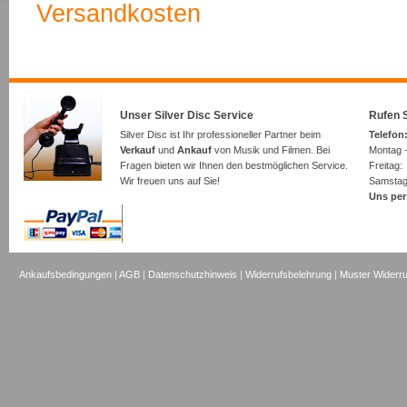
Versandkosten
Unser Silver Disc Service
Rufen S
Silver Disc ist Ihr professioneller Partner beim
Telefon:
Verkauf
und
Ankauf
von Musik und Filmen. Bei
Montag -
Fragen bieten wir Ihnen den bestmöglichen Service.
Freita
Wir freuen uns auf Sie!
Samsta
Uns per
Ankaufsbedingungen
|
AGB
|
Datenschutzhinweis
|
Widerrufsbelehrung
|
Muster Widerru