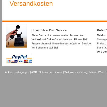
Versandkosten
Unser Silver Disc Service
Rufen S
Silver Disc ist Ihr professioneller Partner beim
Telefon:
Verkauf
und
Ankauf
von Musik und Filmen. Bei
Montag -
Fragen bieten wir Ihnen den bestmöglichen Service.
Freita
Wir freuen uns auf Sie!
Samsta
Uns per
Ankaufsbedingungen
|
AGB
|
Datenschutzhinweis
|
Widerrufsbelehrung
|
Muster Widerru